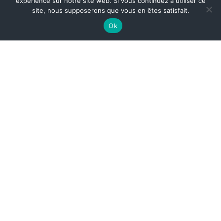
expérience sur notre site web. Si vous continuez à utiliser ce
site, nous supposerons que vous en êtes satisfait.
Ok
About Grande Ourse
Ancien directeur du département Musique de Gaumont
puis Director Music Creative EMEA chez Netflix, Quentin
Boniface fonde Grande Ourse en 2019. Depuis, l’agence
s’est imposée comme une référence pour les
compositeur·rice·s de musique de film, pour la télévision
et le streaming.
Les talents de Grande Ourse se distinguent aussi bien
dans le cinéma d’auteur (Audiard, Téchiné, Delpy,
Carrère) que dans les productions internationales